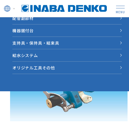
ドレン管
配管副部材
HOME
製品情報
【NP-A】ネオプラグ〈樹脂管用〉
機器据付台
支持具・保持具・結束具
給水システム
オリジナル工具その他