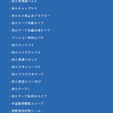
耐火床貫通ベルト
耐火キャップＮＸ
耐火ＮＸ用止水アダプター
耐火テープ冷媒タイプ
耐火テープ冷蔵冷凍タイプ
マンション用耐火パテ
耐火ボックスＳ
耐火マルチボックス
耐火貫通ブロック
耐火ネオスリーブＮ
耐火プラグネオテープ
耐火遮音カバーIRLP
耐火テープＬ
耐火テープ給排水タイプ
中空壁用鋼製スリーブ
熱膨張性耐熱シール