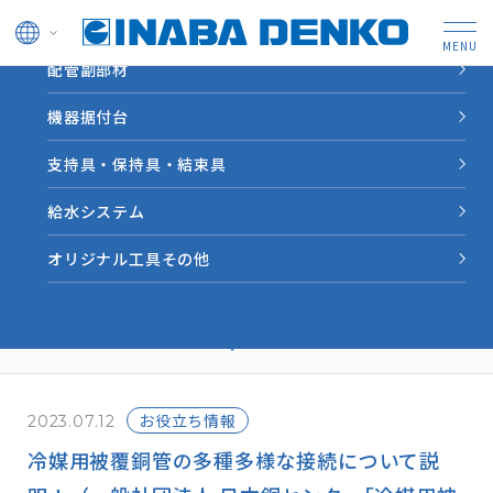
ドレン管
配管副部材
HOME
INABA note
冷媒用被覆銅管の多種多様な接続について説明！（一般社団法
機器据付台
人 日本銅センター｢冷媒用被覆銅管施工マニュアル｣より転
載）｜INABA note vol.5
支持具・保持具・結束具
給水システム
業界情報やソリューション
オリジナル工具その他
事例など因幡電工からの情
報をお届けします。
お役立ち情報
2023.07.12
冷媒用被覆銅管の多種多様な接続について説