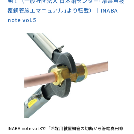
明！（一般社団法人 日本銅センター｢冷媒用被
覆銅管施工マニュアル｣より転載）｜INABA
note vol.5
INABA note vol.3で「冷媒用被覆銅管の切断から管端真円修