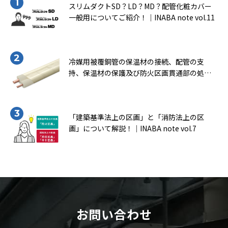
的な施工フローについて、ご紹介をしていきます。
スリムダクトSD？LD？MD？配管化粧カバー
一般用についてご紹介！｜INABA note vol.11
冷媒用被覆銅管の保温材の接続、配管の支
持、保温材の保護及び防火区画貫通部の処理
について知ろう！（一般社団法人 日本銅セン
ター｢冷媒用被覆銅管施工マニュアル｣より転
載）｜INABA note vol.9
「建築基準法上の区画」と「消防法上の区
画」について解説！｜INABA note vol.7
お問い合わせ