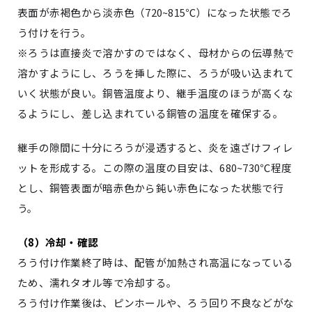
表面が赤褐色から淡赤色（
720~815℃
）になった状態でろ
う付けを行う。
※
ろうは直接炎で溶かすのではなく、母材からの伝導熱で
溶かすようにし、ろうを挿した際に、ろうが吸い込まれて
いく状態が良い。銅管温度より、継手温度のほうが高くな
るようにし、差し込まれている銅管の温度を確保する。
継手の隙間に十分にろうが浸透すると、炎を遠ざけフィレ
ットを形成する。この際の温度の目安は、
680~730℃
程度
とし、銅管表面が暗赤色から鈍い赤色になった状態で行
う。
（
8
）冷却・確認
ろう付け作業終了時は、配管が加熱され高温になっている
ため、濡れタオル等で冷却する。
ろう付け作業後は、ピンホールや、ろう回り不良などがな