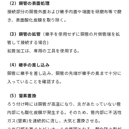
（
2
）銅管の表面処理
接続部分の銅管外面および継手内面や端面を研磨布等で磨
き、表面酸化皮膜を取り除く。
（
3
）
銅管の拡管
（継手を使用せずに銅管の片側管端を拡
管して接続する場合
)
拡管加工は、専用の工具を使用する。
（
4
）継手の差し込み
銅
管
に継手を差し込み、銅管の先端が継手の奥まで十分に
入っていることを確認する。
（
5
）窒素置換
ろう付け時には銅管が高温になり、炎があたっていない管
内部にも酸化皮膜が発生する。そのため、管内部に不活性
ガス
(
窒素
)
を連続的に流し、大気と置換させる。
※
出口部を塞ぐとピンホールの原因となる。酸化防止剤が