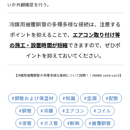
いか外観確認を行う。
冷媒用被覆銅管の多種多様な接続
は、注意する
ポイントを抑えることで、
エアコン取り付け等
の施工・設置時間が短縮
できますので、ぜひポ
イントを抑えておいてください。
【
冷媒用被覆銅管の多種多様な接続について説明！
｜INABA note vol.5】
#銅管および保温材
#知識
#空調
#配管
#銅管
#冷媒
#エアコン
#コイル
#液管
#ガス管
#断熱
#被覆銅管