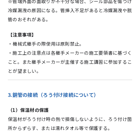
※
管端外面の面取りが不十分な場合、シール部品を傷つけ
冷媒漏洩の原因になる。管挿入不足があると冷媒漏洩や脱
管のおそれがある。
【
注意事項
】
・機械式継手の際使用は原則禁止。
・施工上の注意点は各継手メーカーの施工要領書に基づく
こと。また継手メーカーが主催する施工講習に参加するこ
とが望ましい。
3.銅管の接続（ろう付け接続について）
（
1
）保温材の保護
保温材がろう付け時の熱で損傷しないように、ろう付け箇
所からずらす、または濡れタオル等で保護する。