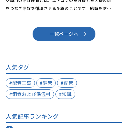
空調用の冷媒配管とは、エアコンの室外機と室内機の間
をつなぎ冷媒を循環させる配管のことです。結露を防止
する等を目的で、銅管の外側にポリエチレンフォーム等
の保温材を被覆した冷媒用被覆銅管が広く使用されてい
ます。
一覧ページへ
2012年、冷媒用被覆銅管の日本銅センター規格（JCDA
0009）が制定され、 平成25年（2013年）版より国土
交通省営繕部監修・公共建築工事標準仕様書（機械設備
人気タグ
工事編）に掲載されました。また2020年、一般用途冷
媒用被覆銅管の日本銅センター規格（JCDA 0010）が
#配管工事
#銅管
#配管
制定されました。
#銅管および保温材
#知識
他に冷媒被覆銅管や被覆冷媒配管、空調用銅管、ペア
巻、被覆銅管など様々な呼ばれかたがあり、どれも同じ
人気記事ランキング
冷媒用被覆銅管です。その冷媒用被覆銅管の種類や基本