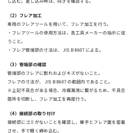
し込む。差し込み時は、向きを確認する。
（
2
）フレア加工
専用のフレアツールを用いて、フレア加工を行う。
・
フレアツールの使用方法は、各工具メーカーの指示に従
うこと。
・
フレア管端部の寸法は、
JIS B 8607
による。
（
3
）
管端部の確認
管端部のフレアに割れおよびキズがないこと。
フレアの寸法が、
JIS B 8607
の範囲内であること。
※
上記不具合がある場合、冷媒漏洩に繋がるため、不具合
箇所を切断し、フレア加工を再度行う。
（
4
）接続部の取り付け
接続部にゴミがないことを確認し、継手とフレア面を密着
させ、手で軽く締め込む。