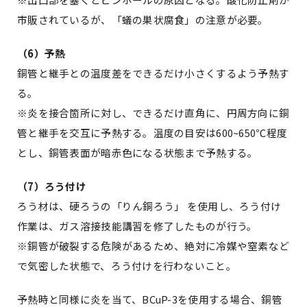
市販されているが、「蟻の巣状腐食」の注意が必要。
（
6
）予熱
銅
管
と継手との温度差をできるだけ小さくするよう予熱す
る。
※
炎を接合箇所に対し、できるだけ直角に、円周方向に銅
管と継手を交互に予熱する。温度の目安は
600~650℃
程度
とし、銅管表面が暗赤色になる状態まで予熱する。
（
7
）ろう付け
ろう材は、硬ろうの「りん銅ろう」 を使用し、ろう付け
作業は、ガス溶接技能講習を修了したものが行う。
※
銅
管
が破裂する危険があるため、絶対に冷媒や窒素など
で気密した状態で、ろう付けを行わないこと。
予熱時と同様に炎を当て、
BCuP-3
を使用する場合、銅管