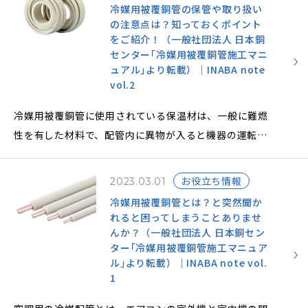
冷媒用被覆銅管の保管や取り扱い
の注意点は？知っておくポイント
をご紹介！（一般社団法人 日本銅
センター｢冷媒用被覆銅管施工マニ
ュアル｣より転載）｜INABA note
vol.2
冷媒用被覆銅管に使用されている保温材は、一般に難燃
性を有した材料で、配管内に異物が入ると機器の運転に
支障が生じたりするため、保管方法や取り扱いに注意す
るポイントがいくつかあります。
お役立ち情報
2023.03.01
当日施工がスムーズに行えるように事前にポイントを抑
冷媒用被覆銅管とは？と突然聞か
えておきましょう。
れると困ってしまうことありませ
んか？（一般社団法人 日本銅セン
ター｢冷媒用被覆銅管施工マニュア
ル｣より転載）｜INABA note vol.
1