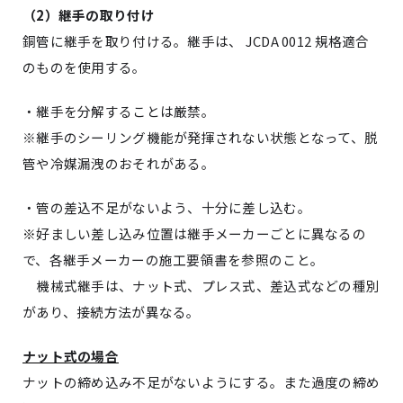
（
2
）
継手の取り付け
銅
管
に継手を取り付ける。継手は、
JCDA 0012
規格適合
のものを使用する。
・継手を分解することは厳禁。
※
継手のシーリング機能が発揮されない状態となって、脱
管や冷媒漏洩のおそれがある。
・
管の差込不足がないよう、十分に差し込む。
※
好ましい差し込み位置は継手メーカーごとに異なるの
で、各継手メーカーの施工要領書を参照のこと。
機械式継手は、ナット式、プレス式、差込式などの種別
があり、接続方法が異なる。
ナット式の場合
ナットの締め込み不足がないようにする。また過度の締め