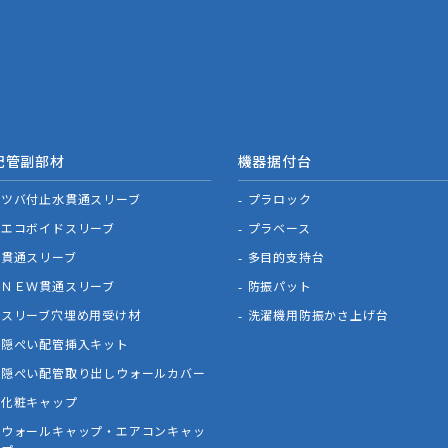
配管副部材
機器据付台
ツバ付止水貫通スリーブ
プラロック
エコボイドスリーブ
プラベース
貫通スリーブ
多目的支持台
ＮＥＷ貫通スリーブ
防振パット
スリーブ穴埋め用受け材
洗濯機用防振かさ上げ台
隠ぺい配管挿入キット
隠ぺい配管取り出しウォールカバー
化粧キャップ
ウォールキャップ・エアコンキャッ