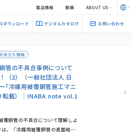
製品情報
動画
ABOUT US
料ダウンロード
デジタルカタログ
お問い合わせ
お役立ち情報
銅管の不具合事例について
！（2）（一般社団法人 日
ー｢冷媒用被覆銅管施工マニ
載）｜INABA note vol.1
被覆銅管の不具合について理解しよ
では、「冷媒用被覆銅管の表面結