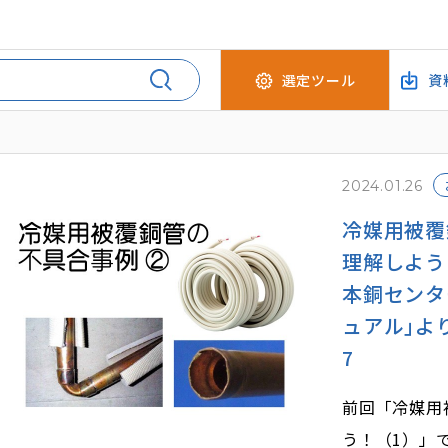
選定ツール
資
2024.01.26
冷媒用被覆
理解しよう
本銅センタ
ュアル｣より転
7
前回「冷媒用
う！（1）」