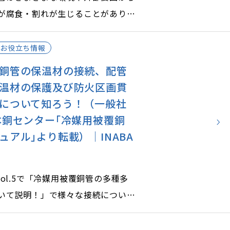
が腐食・割れが生じることがありま
題を予防する対策をご紹介します。
お役立ち情報
銅管の保温材の接続、配管
温材の保護及び防火区画貫
について知ろう！（一般社
本銅センター｢冷媒用被覆銅
ュアル｣より転載）｜INABA
te vol.5で「冷媒用被覆銅管の多種多
いて説明！」で様々な接続について
たが、次に保温材の接続や保護の方
持についてご説明します。