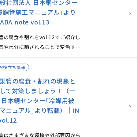
般社団法人 日本銅センター
覆銅管施工マニュアル｣より
A note vol.13
の腐食や割れをvol.12でご紹介し
気や水分に晒されることで変色する
す。
解して、未然に予防する対策をしま
お役立ち情報
銅管の腐食・割れの現象と
して対策しましょう！（一
 日本銅センター｢冷媒用被
マニュアル｣より転載）｜IN
vol.12
管はさまざまな環境や外部要因から