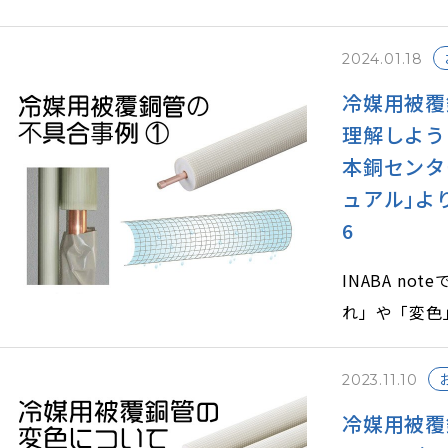
露」と「保温
たしました。
2024.01.18
引き続き、そ
冷媒用被覆
未然に予防す
理解しよう
本銅センタ
ュアル｣より転
6
INABA n
れ」や「変色
今回はその他
す。未然に予
2023.11.10
冷媒用被覆