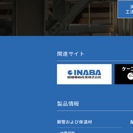
工
関連サイト
製品情報
銅管および保温材
被覆銅管