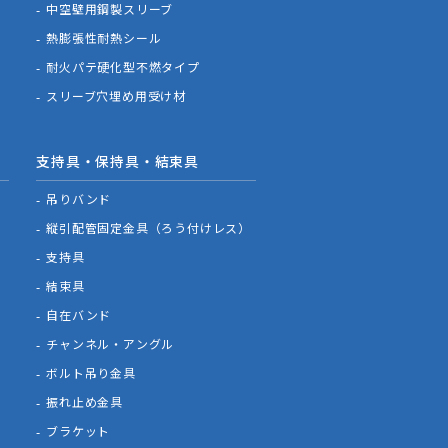
中空壁用鋼製スリーブ
熱膨張性耐熱シール
耐火パテ硬化型不燃タイプ
スリーブ穴埋め用受け材
支持具・保持具・結束具
吊りバンド
縦引配管固定金具（ろう付けレス）
支持具
結束具
自在バンド
チャンネル・アングル
ボルト吊り金具
振れ止め金具
ブラケット