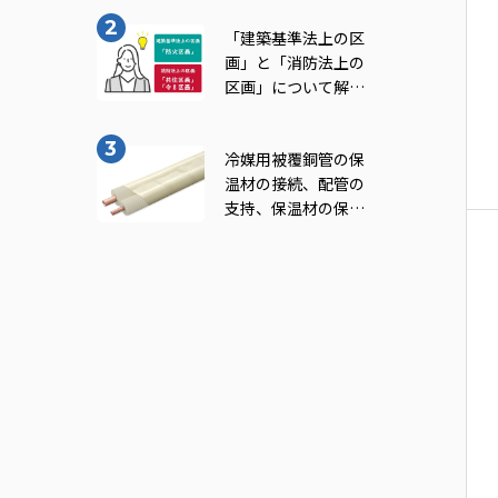
note vol.11
「建築基準法上の区
画」と「消防法上の
区画」について解
説！｜INABA note
vol.7
冷媒用被覆銅管の保
温材の接続、配管の
支持、保温材の保護
及び防火区画貫通部
の処理について知ろ
う！（一般社団法人
日本銅センター｢冷
媒用被覆銅管施工マ
ニュアル｣より転
載）｜INABA note
vol.9