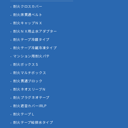
耐火クロスカバー
耐火床貫通ベルト
耐火キャップＮＸ
耐火ＮＸ用止水アダプター
耐火テープ冷媒タイプ
耐火テープ冷蔵冷凍タイプ
マンション用耐火パテ
耐火ボックスＳ
耐火マルチボックス
耐火貫通ブロック
耐火ネオスリーブＮ
耐火プラグネオテープ
耐火遮音カバーIRLP
耐火テープＬ
耐火テープ給排水タイプ