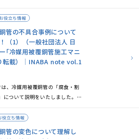
材接続部の分断」について説明をい
お役立ち情報
の他の不具合事例をご紹介します。
銅管の不具合事例について
る対策をしましょう。
！（1）（一般社団法人 日
ー｢冷媒用被覆銅管施工マニ
載）｜INABA note vol.1
oteでは、冷媒用被覆銅管の「腐食・割
」について説明をいたしました。
に発生する不具合事例をご紹介しま
防する対策をしましょう。
お役立ち情報
銅管の変色について理解し