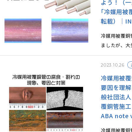
よう！（一
｢冷媒用被
転載）｜INAB
冷媒用被覆銅管
ましたが、大
こともありま
発生現象を理
2023.10.26
しょう。
冷媒用被覆
要因を理解
般社団法人
覆銅管施工
ABA note 
冷媒用被覆銅