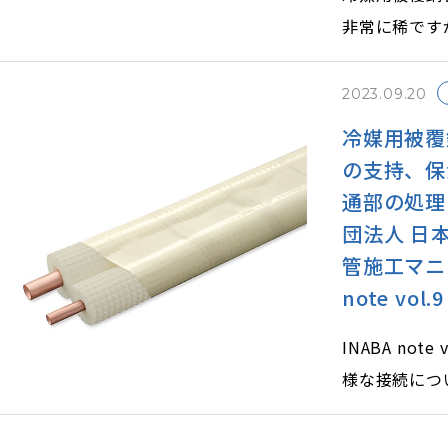
非常に稀です
す。
そのような問
2023.09.20
冷媒用被覆
の支持、保
通部の処理
団法人 日
管施工マニ
note vol.9
INABA no
様な接続につ
ご紹介しまし
法、配管の支