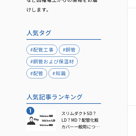
けします。
人気タグ
#配管工事
#銅管
#銅管および保温材
#配管
#知識
人気記事ランキング
スリムダクトSD？
LD？MD？配管化粧
カバー一般用につい
てご紹介！｜INABA