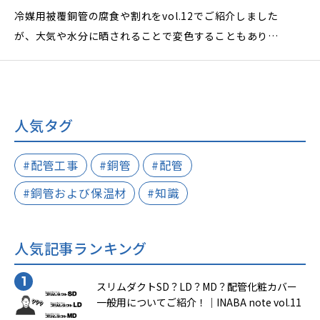
冷媒用被覆銅管の腐食や割れをvol.12でご紹介しました
が、大気や水分に晒されることで変色することもありま
す。
発生現象を理解して、未然に予防する対策をしましょ
う。
人気タグ
#配管工事
#銅管
#配管
#銅管および保温材
#知識
人気記事ランキング
スリムダクトSD？LD？MD？配管化粧カバー
一般用についてご紹介！｜INABA note vol.11