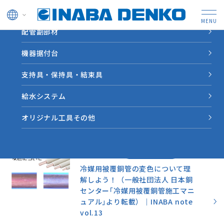
ドレン管
配管副部材
HOME
INABA note
機器据付台
支持具・保持具・結束具
業界情報やソリューション
事例など因幡電工からの情
給水システム
報をお届けします。
オリジナル工具その他
お役立ち情報
2023.11.10
冷媒用被覆銅管の変色について理
解しよう！（一般社団法人 日本銅
センター｢冷媒用被覆銅管施工マニ
ュアル｣より転載）｜INABA note
vol.13