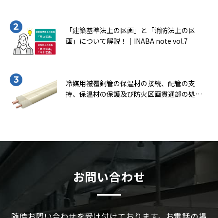
「建築基準法上の区画」と「消防法上の区
画」について解説！｜INABA note vol.7
冷媒用被覆銅管の保温材の接続、配管の支
持、保温材の保護及び防火区画貫通部の処理
について知ろう！（一般社団法人 日本銅セン
ター｢冷媒用被覆銅管施工マニュアル｣より転
載）｜INABA note vol.9
お問い合わせ
随時お問い合わせを受け付けております。お電話の場