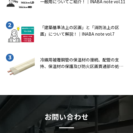
一般用についてご紹介！｜INABA note vol.11
「建築基準法上の区画」と「消防法上の区
画」について解説！｜INABA note vol.7
冷媒用被覆銅管の保温材の接続、配管の支
持、保温材の保護及び防火区画貫通部の処理
について知ろう！（一般社団法人 日本銅セン
ター｢冷媒用被覆銅管施工マニュアル｣より転
載）｜INABA note vol.9
お問い合わせ