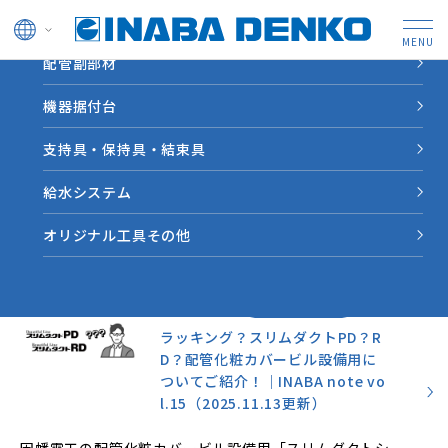
ドレン管
配管副部材
HOME
INABA note
機器据付台
支持具・保持具・結束具
業界情報やソリューション
事例など因幡電工からの情
給水システム
報をお届けします。
オリジナル工具その他
お役立ち情報
2025.11.13
ラッキング？スリムダクトPD？R
D？配管化粧カバービル設備用に
ついてご紹介！｜INABA note vo
l.15（2025.11.13更新）