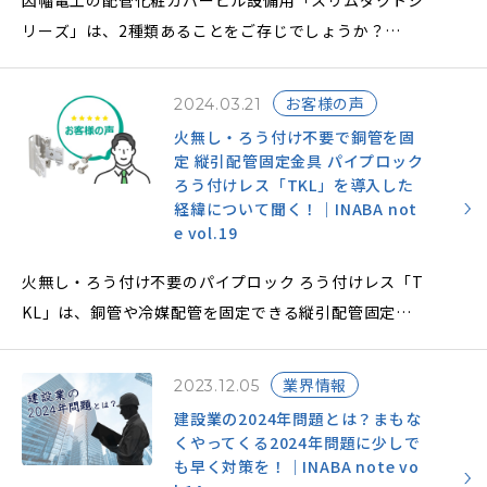
因幡電工の配管化粧カバービル設備用「スリムダクトシ
リーズ」は、2種類あることをご存じでしょうか？
2種類の配管化粧カバーは、主にパッケージエアコン
（Package Air Conditionerの略PAC）で使用され、
お客様の声
2024.03.21
設置場所や収納配管系統数などで使い分けができます。
火無し・ろう付け不要で銅管を固
2種類の配管化粧カバーの違いと特長、ラッキングにつ
定 縦引配管固定金具 パイプロック
いてご説明し、配管化粧カバーを設置するメリットにつ
ろう付けレス「TKL」を導入した
経緯について聞く！｜INABA not
いても解説します。
e vol.19
火無し・ろう付け不要のパイプロック ろう付けレス「T
KL」は、銅管や冷媒配管を固定できる縦引配管固定金
具で、施工時間の短縮と安全性向上が可能になります。
本事例では、実際に導入した現場でのメリットをお伺い
業界情報
2023.12.05
しました。
建設業の2024年問題とは？まもな
くやってくる2024年問題に少しで
も早く対策を！｜INABA note vo