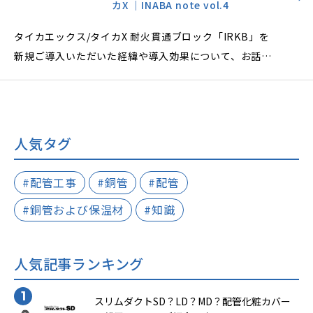
カX ｜INABA note vol.4
外労働の適正化に向けた自主規制目標」や「週休二日実
現行動計画」などを柱とする「働き方改革推進の基本方
タイカエックス/タイカX 耐火貫通ブロック「IRKB」を
針」を定めて、働き方改革のさまざまな活動に取り組ま
新規ご導入いただいた経緯や導入効果について、お話を
れております。
お伺いしました。
人気タグ
#配管工事
#銅管
#配管
#銅管および保温材
#知識
人気記事ランキング
スリムダクトSD？LD？MD？配管化粧カバー