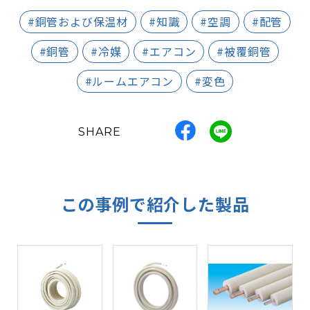
#銅管および保温材
#知識
#空調
#配管
#銅管
#冷媒
#エアコン
#被覆銅管
#ルームエアコン
#変色
SHARE
この事例で紹介した製品