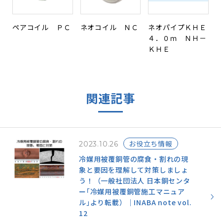
ペアコイル ＰＣ
ネオコイル ＮＣ
ネオパイプＫＨＥ
４．０ｍ ＮＨ－
ＫＨＥ
関連記事
お役立ち情報
2023.10.26
冷媒用被覆銅管の腐食・割れの現
象と要因を理解して対策しましょ
う！（一般社団法人 日本銅センタ
ー｢冷媒用被覆銅管施工マニュア
ル｣より転載）｜INABA note vol.
12