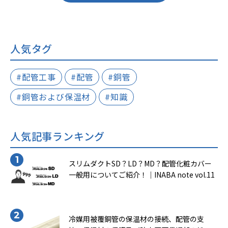
えておきましょう。
人気タグ
#配管工事
#配管
#銅管
#銅管および保温材
#知識
人気記事ランキング
スリムダクトSD？LD？MD？配管化粧カバー
一般用についてご紹介！｜INABA note vol.11
冷媒用被覆銅管の保温材の接続、配管の支