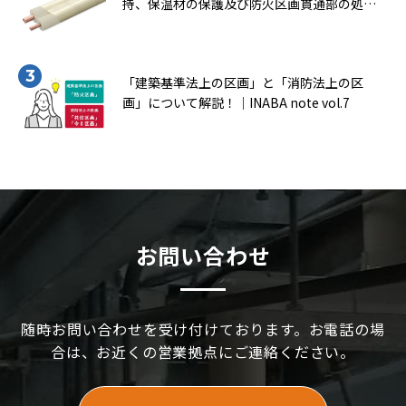
持、保温材の保護及び防火区画貫通部の処理
について知ろう！（一般社団法人 日本銅セン
ター｢冷媒用被覆銅管施工マニュアル｣より転
載）｜INABA note vol.9
「建築基準法上の区画」と「消防法上の区
画」について解説！｜INABA note vol.7
お問い合わせ
随時お問い合わせを受け付けております。お電話の場
合は、お近くの営業拠点にご連絡ください。