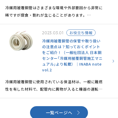
冷媒用被覆銅管はさまざまな環境や外部要因から非常に
稀ですが腐食・割れが生じることがあります。
そのような問題を予防する対策をご紹介します。
お役立ち情報
2023.03.01
冷媒用被覆銅管の保管や取り扱い
の注意点は？知っておくポイント
をご紹介！（一般社団法人 日本銅
センター｢冷媒用被覆銅管施工マニ
ュアル｣より転載）｜INABA note
vol.2
冷媒用被覆銅管に使用されている保温材は、一般に難燃
性を有した材料で、配管内に異物が入ると機器の運転に
支障が生じたりするため、保管方法や取り扱いに注意す
るポイントがいくつかあります。
当日施工がスムーズに行えるように事前にポイントを抑
一覧ページへ