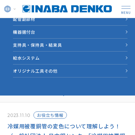
ドレン管
配管副部材
HOME
INABA note
冷媒用被覆銅管の変色について理解しよう！（一般社団法人
機器据付台
日本銅センター｢冷媒用被覆銅管施工マニュアル｣より転載）｜
INABA note vol.13
支持具・保持具・結束具
給水システム
業界情報やソリューション
オリジナル工具その他
事例など因幡電工からの情
報をお届けします。
お役立ち情報
2023.11.10
冷媒用被覆銅管の変色について理解しよう！