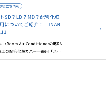
解して、未然に予防する対策をしま
お役立ち情報
トSD？LD？MD？配管化粧
用についてご紹介！｜INAB
.11
oom Air Conditionerの略RA
電工の配管化粧カバー一般用「スリ
ーズ」は、3種類あることをご存じ
化粧カバーは、設置場所や使用用途
や特長が異なりますので、3種類の
ーの違いと特長をご説明し、配管化
置するメリットについても解説しま