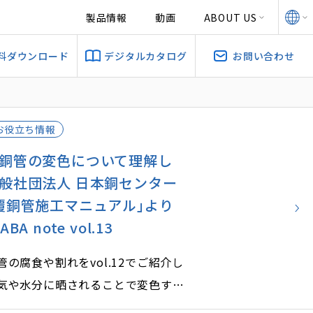
製品情報
動画
ABOUT US
料ダウンロード
デジタルカタログ
お問い合わせ
お役立ち情報
銅管の変色について理解し
般社団法人 日本銅センター
覆銅管施工マニュアル｣より
A note vol.13
の腐食や割れをvol.12でご紹介し
気や水分に晒されることで変色する
す。