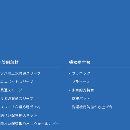
配管副部材
機器据付台
ツバ付止水貫通スリーブ
プラロック
エコボイドスリーブ
プラベース
貫通スリーブ
多目的支持台
ＮＥＷ貫通スリーブ
防振パット
スリーブ穴埋め用受け材
洗濯機用防振かさ上げ台
隠ぺい配管挿入キット
隠ぺい配管取り出しウォールカバー