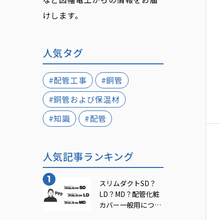
けします。
人気タグ
#配管工事
#銅管
#銅管および保温材
#知識
#配管
人気記事ランキング
スリムダクトSD？
LD？MD？配管化粧
カバー一般用につい
てご紹介！｜INABA