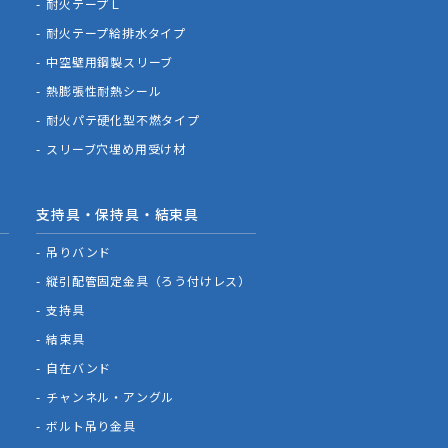
耐火テープＬ
耐火テープ給排水タイプ
中空壁用鋼製スリーブ
熱膨張性耐熱シール
耐火パテ硬化型不燃タイプ
スリーブ穴埋め用受け材
支持具・保持具・結束具
吊りバンド
縦引配管固定金具（ろう付けレス）
支持具
結束具
自在バンド
チャンネル・アングル
ボルト吊り金具