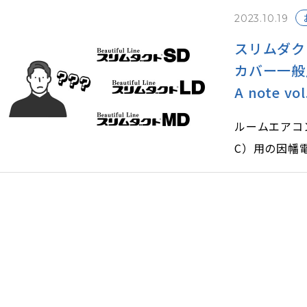
発生現象を理
2023.10.19
しょう。
スリムダク
カバー一般
A note vol
ルームエアコン（R
C）用の因幡
ムダクトシリ
でしょうか？
3種類の配管
によって機能
配管化粧カバ
粧カバーを設
す。