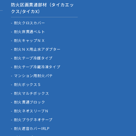
防火区画貫通部材（タイカエッ
クス/タイカX）
耐火クロスカバー
耐火床貫通ベルト
耐火キャップＮＸ
耐火ＮＸ用止水アダプター
耐火テープ冷媒タイプ
耐火テープ冷蔵冷凍タイプ
マンション用耐火パテ
耐火ボックスＳ
耐火マルチボックス
耐火貫通ブロック
耐火ネオスリーブＮ
耐火プラグネオテープ
耐火遮音カバーIRLP