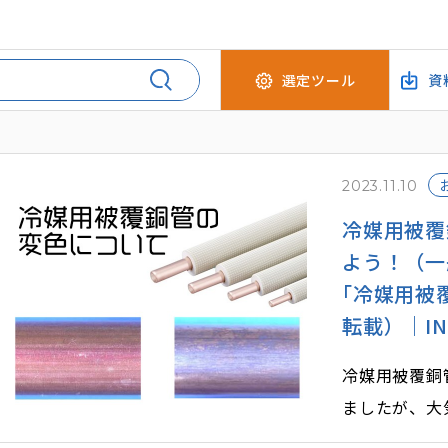
選定ツール
資
2023.11.10
冷媒用被覆
よう！（一
｢冷媒用被
転載）｜INAB
冷媒用被覆銅管
ましたが、大
こともありま