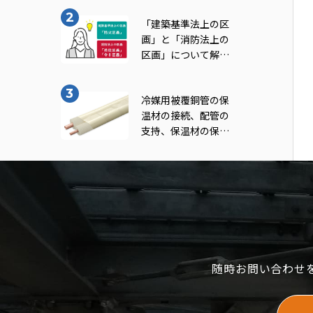
note vol.11
「建築基準法上の区
画」と「消防法上の
区画」について解
説！｜INABA note
vol.7
冷媒用被覆銅管の保
温材の接続、配管の
支持、保温材の保護
及び防火区画貫通部
の処理について知ろ
う！（一般社団法人
日本銅センター｢冷
媒用被覆銅管施工マ
ニュアル｣より転
載）｜INABA note
vol.9
随時お問い合わせ