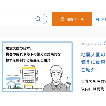
選定ツール
資
2024.08.07
地震大国の
備えに効果
ご紹介！｜INA
世界でも有数
以内には南海
て、大規模な
れており、被