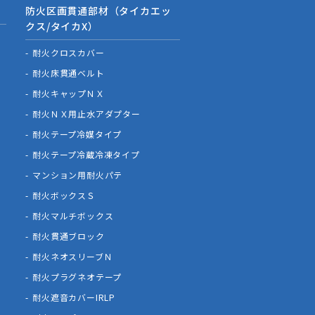
防火区画貫通部材（タイカエッ
クス/タイカX）
耐火クロスカバー
耐火床貫通ベルト
耐火キャップＮＸ
耐火ＮＸ用止水アダプター
耐火テープ冷媒タイプ
耐火テープ冷蔵冷凍タイプ
マンション用耐火パテ
耐火ボックスＳ
耐火マルチボックス
耐火貫通ブロック
耐火ネオスリーブＮ
耐火プラグネオテープ
耐火遮音カバーIRLP