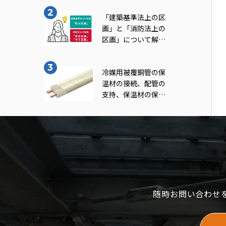
note vol.11
「建築基準法上の区
画」と「消防法上の
区画」について解
説！｜INABA note
vol.7
冷媒用被覆銅管の保
温材の接続、配管の
支持、保温材の保護
及び防火区画貫通部
の処理について知ろ
う！（一般社団法人
日本銅センター｢冷
媒用被覆銅管施工マ
ニュアル｣より転
載）｜INABA note
vol.9
随時お問い合わせ