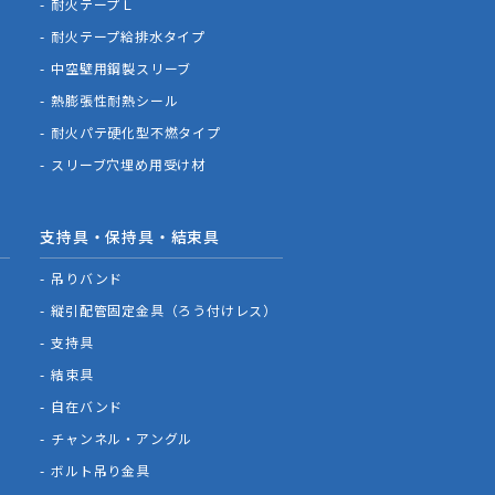
耐火テープＬ
耐火テープ給排水タイプ
中空壁用鋼製スリーブ
熱膨張性耐熱シール
耐火パテ硬化型不燃タイプ
スリーブ穴埋め用受け材
支持具・保持具・結束具
吊りバンド
縦引配管固定金具（ろう付けレス）
支持具
結束具
自在バンド
チャンネル・アングル
ボルト吊り金具