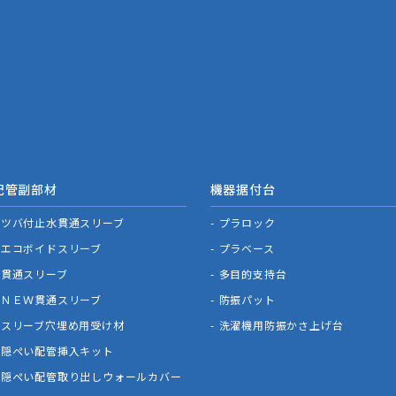
配管副部材
機器据付台
ツバ付止水貫通スリーブ
プラロック
エコボイドスリーブ
プラベース
貫通スリーブ
多目的支持台
ＮＥＷ貫通スリーブ
防振パット
スリーブ穴埋め用受け材
洗濯機用防振かさ上げ台
隠ぺい配管挿入キット
隠ぺい配管取り出しウォールカバー