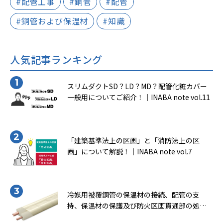
#配管工事
#銅管
#配管
#銅管および保温材
#知識
人気記事ランキング
スリムダクトSD？LD？MD？配管化粧カバー
一般用についてご紹介！｜INABA note vol.11
「建築基準法上の区画」と「消防法上の区
画」について解説！｜INABA note vol.7
冷媒用被覆銅管の保温材の接続、配管の支
持、保温材の保護及び防火区画貫通部の処理
について知ろう！（一般社団法人 日本銅セン