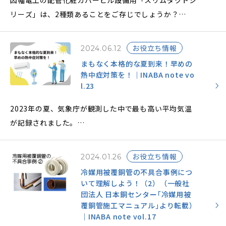
因幡電工の配管化粧カバービル設備用「スリムダクトシ
リーズ」は、2種類あることをご存じでしょうか？
2種類の配管化粧カバーは、主にパッケージエアコン
（Package Air Conditionerの略PAC）で使用され、
お役立ち情報
2024.06.12
設置場所や収納配管系統数などで使い分けができます。
まもなく本格的な夏到来！早めの
2種類の配管化粧カバーの違いと特長、ラッキングにつ
熱中症対策を！｜INABA note vo
いてご説明し、配管化粧カバーを設置するメリットにつ
l.23
いても解説します。
2023年の夏、気象庁が観測した中で最も高い平均気温
が記録されました。
2024年も暑い夏となることが予測されています。
そこで酷暑を乗り切るための熱中症対策と、エアコンに
お役立ち情報
2024.01.26
関連する部材についてご紹介します。
冷媒用被覆銅管の不具合事例につ
いて理解しよう！（2）（一般社
団法人 日本銅センター｢冷媒用被
覆銅管施工マニュアル｣より転載）
｜INABA note vol.17