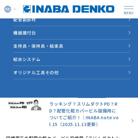
ドレン管
配管副部材
HOME
INABA note
機器据付台
支持具・保持具・結束具
業界情報やソリューション
事例など因幡電工からの情
給水システム
報をお届けします。
オリジナル工具その他
お役立ち情報
2025.11.13
ラッキング？スリムダクトPD？R
D？配管化粧カバービル設備用に
ついてご紹介！｜INABA note vo
l.15（2025.11.13更新）