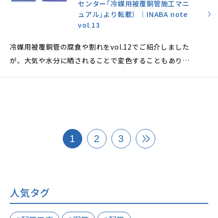
センター｢冷媒用被覆銅管施工マニ
ュアル｣より転載）｜INABA note
vol.13
冷媒用被覆銅管の腐食や割れをvol.12でご紹介しました
が、大気や水分に晒されることで変色することもありま
す。
発生現象を理解して、未然に予防する対策をしましょ
う。
1
2
3
人気タグ