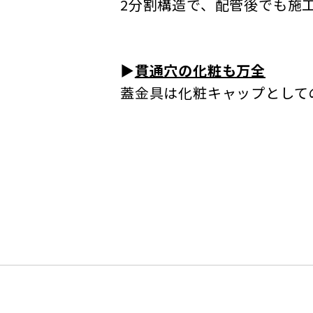
2分割構造で、配管後でも施
▶
貫通穴の化粧も万全
蓋金具は化粧キャップとして