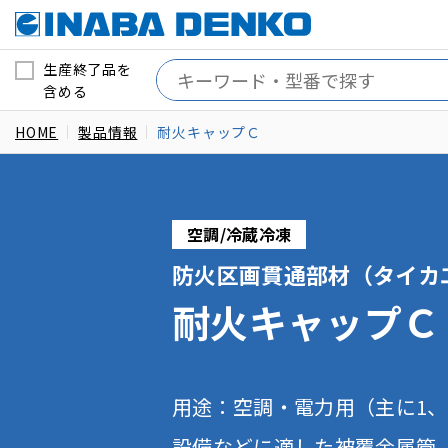
生産終了品を
含める
HOME
製品情報
耐火キャップＣ
空調/冷蔵冷凍
防火区画貫通部材（タイカ
耐火キャップＣ
用途：空調・電力用（主に1、
設備などに適した被覆金属管