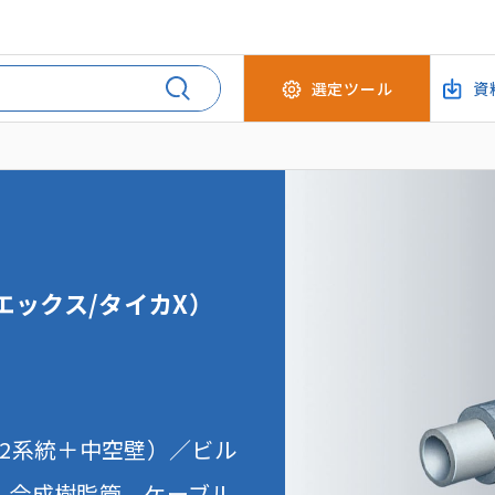
選定ツール
資
エックス/タイカX）
2系統＋中空壁）／ビル
、合成樹脂管、ケーブル