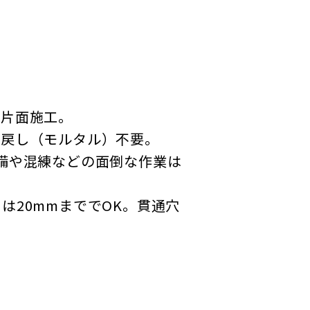
の片面施工。
め戻し（モルタル）不要。
備や混練などの面倒な作業は
20mmまででOK。貫通穴