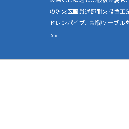
の防火区画貫通部耐火措置工法
ドレンパイプ、制御ケーブル
す。