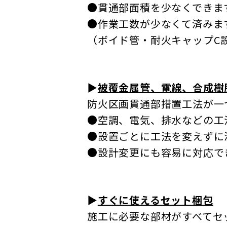
●貫通部面積を少なくできま
●作業工数が少なくて済みま
（ボイド管・耐火キャップC
▶
被覆金属管、電線、合成樹
防火区画貫通部措置工法が一
●空調、電気、排水などの工
●設置ごとに工法を変えずに
●設計変更にも容易に対応で
▶
すぐに使えるセット梱包
施工に必要な部材がすべてセ