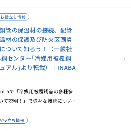
題を予防する対策をご紹介します。
お役立ち情報
銅管の保温材の接続、配管
温材の保護及び防火区画貫
について知ろう！（一般社
本銅センター｢冷媒用被覆銅
ュアル｣より転載）｜INABA
te vol.5で「冷媒用被覆銅管の多種多
いて説明！」で様々な接続について
たが、次に保温材の接続や保護の方
持についてご説明します。
お役立ち情報
部の処理は、国土交通大臣認定工法