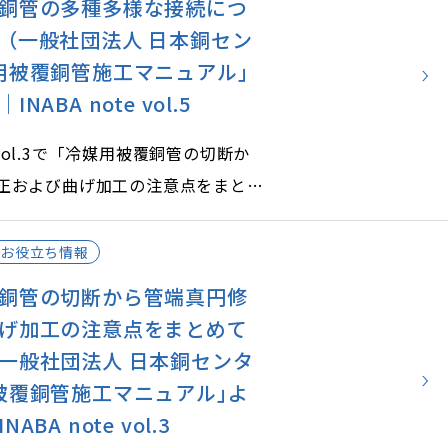
銅管の多種多様な接続につ
要があります。
（一般社団法人 日本銅セン
イントを理解しておきましょう。
用被覆銅管施工マニュアル｣
NABA note vol.5
te vol.3で「冷媒用被覆銅管の切断か
正および曲げ加工の注意点をまとめ
の冷媒用被覆銅管の切断や曲げ加工
紹介しましたが、今回は冷媒用被覆
お役立ち情報
法をご紹介します。
銅管の切断から管端真円修
イントを抑えて施工時に困らないよ
げ加工の注意点をまとめて
う。
一般社団法人 日本銅センタ
被覆銅管施工マニュアル｣よ
BA note vol.3