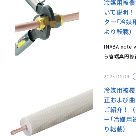
冷媒用被覆
で施工する必
いて説明！
それぞれのポ
ター｢冷媒
より転載）｜I
INABA no
ら管端真円修
てご紹介！」
等についてご
2023.06.09
銅管の接続方
冷媒用被覆
注意事項のポ
正および曲
うにしましょ
ご紹介！（
ー｢冷媒用
り転載）｜INA