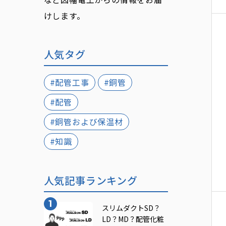
けします。
人気タグ
#配管工事
#銅管
#配管
#銅管および保温材
#知識
人気記事ランキング
スリムダクトSD？
LD？MD？配管化粧