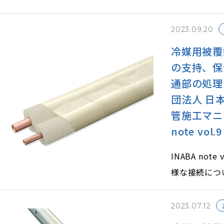
す。
そのような問
2023.09.20
冷媒用被覆
の支持、保
通部の処理
団法人 日
管施工マニ
note vol.9
INABA no
様な接続につ
ご紹介しまし
法、配管の支
2023.07.12
防火区画貫通