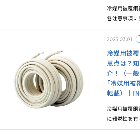
冷媒用被覆銅
各注意事項に
えるよう、事
う。
2023.03.01
冷媒用被覆
意点は？知
介！（一般
｢冷媒用被
転載）｜INAB
冷媒用被覆銅
に難燃性を有
機器の運転に
や取り扱いに