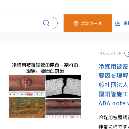
選定ツール
資
2023.10.26
冷媒用被覆
要因を理解
般社団法人
覆銅管施工
ABA note 
冷媒用被覆銅
非常に稀です