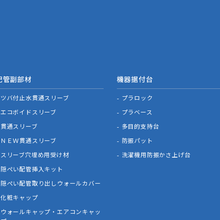
配管副部材
機器据付台
ツバ付止水貫通スリーブ
プラロック
エコボイドスリーブ
プラベース
貫通スリーブ
多目的支持台
ＮＥＷ貫通スリーブ
防振パット
スリーブ穴埋め用受け材
洗濯機用防振かさ上げ台
隠ぺい配管挿入キット
隠ぺい配管取り出しウォールカバー
化粧キャップ
ウォールキャップ・エアコンキャッ