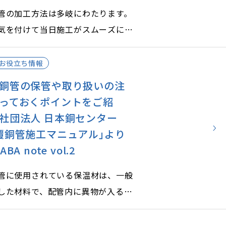
管の加工方法は多岐にわたります。
気を付けて当日施工がスムーズに行
前にポイントを抑えておきましょ
お役立ち情報
銅管の保管や取り扱いの注
っておくポイントをご紹
社団法人 日本銅センター
覆銅管施工マニュアル｣より
A note vol.2
管に使用されている保温材は、一般
した材料で、配管内に異物が入ると
支障が生じたりするため、保管方法
注意するポイントがいくつかありま