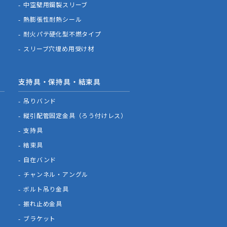
中空壁用鋼製スリーブ
熱膨張性耐熱シール
耐火パテ硬化型不燃タイプ
スリーブ穴埋め用受け材
支持具・保持具・結束具
吊りバンド
縦引配管固定金具（ろう付けレス）
支持具
結束具
自在バンド
チャンネル・アングル
ボルト吊り金具
振れ止め金具
ブラケット