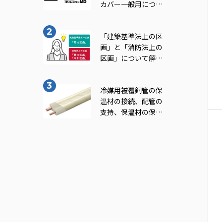
カバー一般用につい
てご紹介！｜INABA
note vol.11
「建築基準法上の区
画」と「消防法上の
区画」について解
説！｜INABA note
vol.7
冷媒用被覆銅管の保
温材の接続、配管の
支持、保温材の保護
及び防火区画貫通部
の処理について知ろ
う！（一般社団法人
日本銅センター｢冷
媒用被覆銅管施工マ
ニュアル｣より転
載）｜INABA note
vol.9