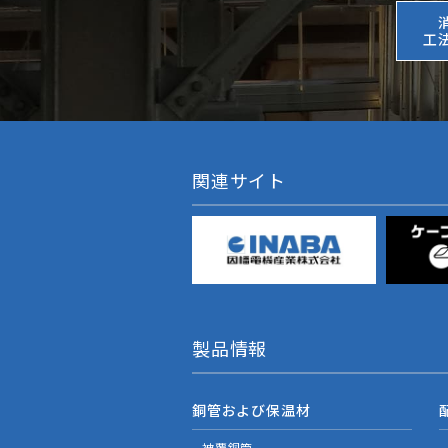
工
関連サイト
製品情報
銅管および保温材
被覆銅管