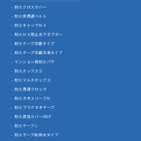
耐火クロスカバー
耐火床貫通ベルト
耐火キャップＮＸ
耐火ＮＸ用止水アダプター
耐火テープ冷媒タイプ
耐火テープ冷蔵冷凍タイプ
マンション用耐火パテ
耐火ボックスＳ
耐火マルチボックス
耐火貫通ブロック
耐火ネオスリーブＮ
耐火プラグネオテープ
耐火遮音カバーIRLP
耐火テープＬ
耐火テープ給排水タイプ