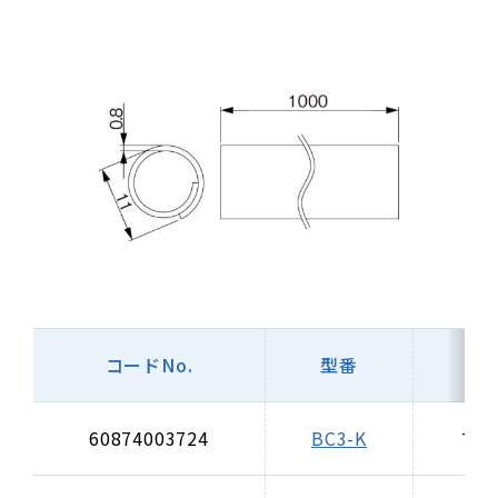
コードNo.
型番
色
60874003724
BC3-K
ブラ