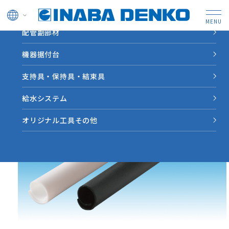
ドレン管
配管副部材
HOME
製品情報
【BC3】吊りボルト用化粧カバー
機器据付台
支持具・保持具・結束具
給水システム
オリジナル工具その他