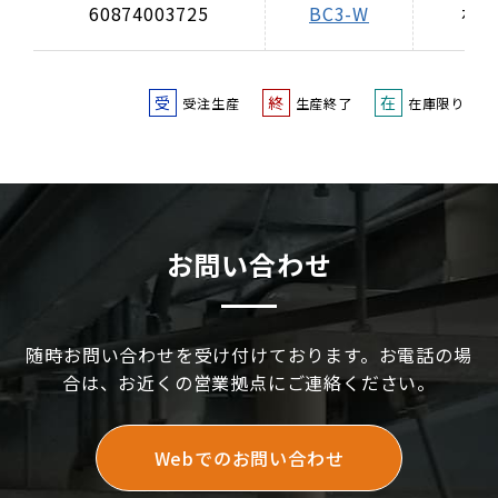
60874003725
BC3-W
ホワ
受
終
在
受注生産
生産終了
在庫限り
お問い合わせ
随時お問い合わせを受け付けております。お電話の場
合は、お近くの営業拠点にご連絡ください。
Webでのお問い合わせ