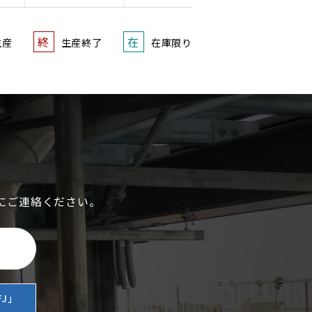
終
在
生産
生産終了
在庫限り
にご連絡ください。
J」