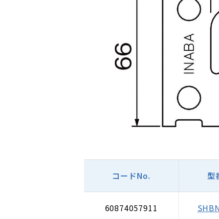
コードNo.
型
60874057911
SHBN