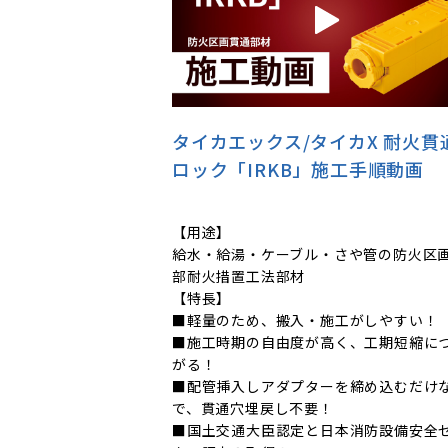
タイカエックス/タイカX 耐火貫
ロック「IRKB」施工手順動画
【用途】
給水・給湯・ケーブル・さや管の防火区
部耐火措置工法部材
【特長】
■軽量のため、搬入・施工がしやすい！
■施工時期の自由度が高く、工期短縮に
がる！
■配管挿入しアダプターを締め込むだけ
で、貫通穴埋戻し不要！
■国土交通大臣認定と日本消防設備安全