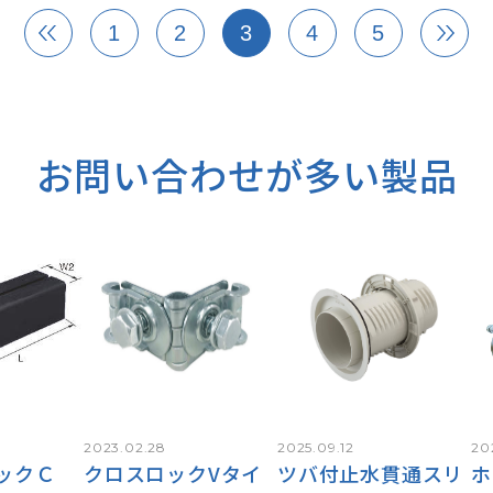
1
2
3
4
5
お問い合わせが
多い製品
2023.02.28
2025.09.12
20
ックＣ
クロスロックVタイ
ツバ付止水貫通スリ
ホ