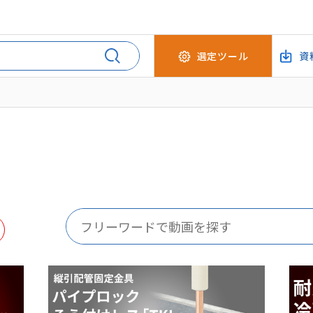
選定ツール
資